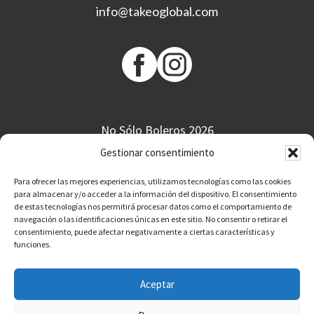
info@takeoglobal.com
No Sólo Boleros 2026
Gestionar consentimiento
Calle Cupreso 17
38208 San Cristóbal de La Laguna
Para ofrecer las mejores experiencias, utilizamos tecnologías como las cookies
para almacenar y/o acceder a la información del dispositivo. El consentimiento
Tenerife
de estas tecnologías nos permitirá procesar datos como el comportamiento de
navegación o las identificaciones únicas en este sitio. No consentir o retirar el
consentimiento, puede afectar negativamente a ciertas características y
funciones.
Política de Privacidad
Aviso Legal
Aceptar
Mapa Web