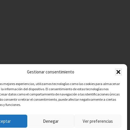
Gestionar consentimiento
las mejores experiencias, utilizamos tecnologías como las cookies para almacenar
 la información del dispositivo. El consentimiento de estas tecnologías nos
ocesar datos como el comportamiento de navegación o las identificaciones únicas
. No consentir o retirar el consentimiento, puede afectar negativamente a ciertas
as y funciones.
ceptar
Denegar
Ver preferencias
Contacto