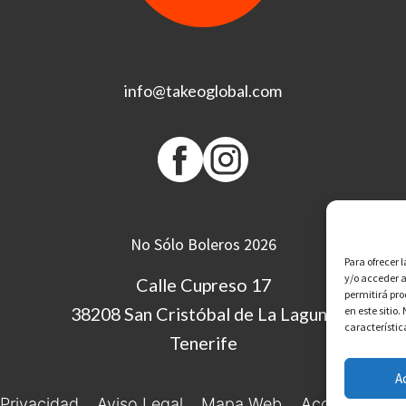
info@takeoglobal.com
No Sólo Boleros 2026
Para ofrecer 
y/o acceder a
Calle Cupreso 17
permitirá pr
38208 San Cristóbal de La Laguna
en este sitio
característic
Tenerife
A
 Privacidad
Aviso Legal
Mapa Web
Accesibilidad